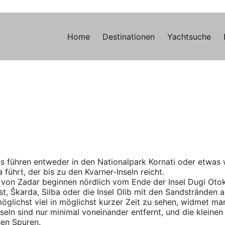
Navigation
Home
Destinationen
Yachtsuche
überspringen
s führen entweder in den Nationalpark Kornati oder etwas
 führt, der bis zu den Kvarner-Inseln reicht.
s von Zadar beginnen nördlich vom Ende der Insel Dugi Oto
Ist, Škarda, Silba oder die Insel Olib mit den Sandstränden 
öglichst viel in möglichst kurzer Zeit zu sehen, widmet ma
seln sind nur minimal voneinander entfernt, und die kleinen
hen Spuren.